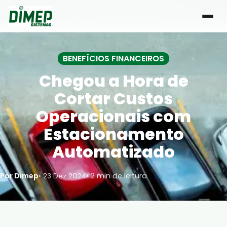
Central de Vendas:
0800-666-1000
| Atendimento de segunda a sexta, das 8h às 18h
BENEFÍCIOS FINANCEIROS
Chegou a Hora de
Cortar Custos
Operacionais com
Estacionamento
Automatizado
Por Dimep
• 2 min de leitura
•
23 Dez 2024