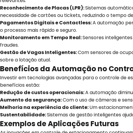
relevantes:
Reconhecimento de Placas (LPR):
Sistemas automático
necessidade de cartões ou tickets, reduzindo o tempo de
Pagamentos Digitais e Contactless:
A automação perm
o processo mais rápido e seguro.
Monitoramento em Tempo Real:
Sensores inteligente
fraudes.
Gestão de Vagas Inteligentes:
Com sensores de ocupaç
sobre a lotação atual.
Benefícios da Automação no Contr
Investir em tecnologias avançadas para o controle de e
benefícios estão:
Redução de custos operacionais:
A automação diminu
Aumento da segurança:
Com o uso de câmeras e sensor
Melhoria na experiência do cliente:
Um estacionamento
Sustentabilidade:
Sistemas de gestão inteligentes aju
Exemplos de Aplicações Futuras
As inovações em controle de estacionamento continuam