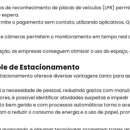
s de reconhecimento de placas de veículos (LPR) permi
 espera.
ite o pagamento sem contato, utilizando aplicativos, QR
s e câmeras permitem o monitoramento em tempo real de
ão, as empresas conseguem otimizar o uso do espaço, di
ole de Estacionamento
stacionamento oferece diversas vantagens tanto para as 
i a necessidade de pessoal, reduzindo gastos com manu
es, é possível identificar atividades suspeitas e impedir
 bem gerido e com processos automáticos torna o acess
dam a reduzir o consumo de energia e o uso de papel, p
 avançando, e algumas tecnologias prometem trazer ain