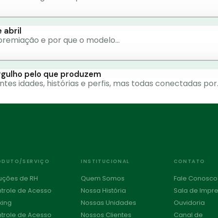
 abril
a premiação e por que o modelo…
orgulho pelo que produzem
es idades, histórias e perfis, mas todas conectadas por
ODUTO/SERVIÇO
INSTITUCIONAL
CONTATO
uções de RH
Quem Somos
Fale Conosco
trole de Acesso
Nossa História
Sala de Impr
king
Nossas Unidades
Ouvidoria
trole de Acesso
Nossos Clientes
Canal de