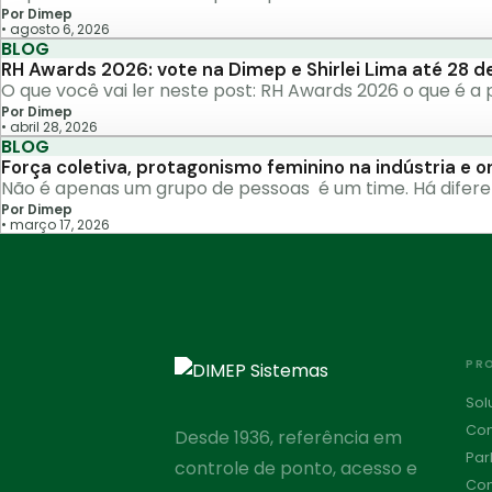
Por Dimep
•
agosto 6, 2026
BLOG
RH Awards 2026: vote na Dimep e Shirlei Lima até 28 de
O que você vai ler neste post: RH Awards 2026 o que é 
Por Dimep
•
abril 28, 2026
BLOG
Força coletiva, protagonismo feminino na indústria e 
Não é apenas um grupo de pessoas é um time. Há diferent
Por Dimep
•
março 17, 2026
PR
Sol
Con
Desde 1936, referência em
Par
controle de ponto, acesso e
Con