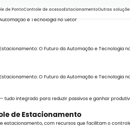
l de Vendas:
0800-666-1000
| Atendimento de segunda a sexta, das 8h
le de Ponto
Controle de acesso
Estacionamento
Outras soluçõe
 Automação e Tecnologia no Setor
Estacionamento: O Futuro da Automação e Tecnologia no
Estacionamento: O Futuro da Automação e Tecnologia no
— tudo integrado para reduzir passivos e ganhar produtiv
role de Estacionamento
e estacionamento, com recursos que facilitam o control