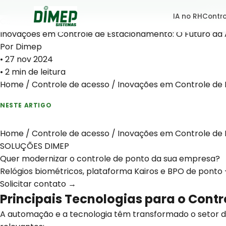
Ir
Centra
IA no RH
Contro
para
Controle de acesso
o
Inovações em Controle de Estacionamento: O Futuro da
conteúdo
Por Dimep
•
27 nov 2024
• 2 min de leitura
Home
/
Controle de acesso
/
Inovações em Controle de 
NESTE ARTIGO
Home
/
Controle de acesso
/
Inovações em Controle de 
SOLUÇÕES DIMEP
Quer modernizar o controle de ponto da sua empresa?
Relógios biométricos, plataforma Kairos e BPO de ponto 
Solicitar contato →
Principais Tecnologias para o Cont
A automação e a tecnologia têm transformado o setor d