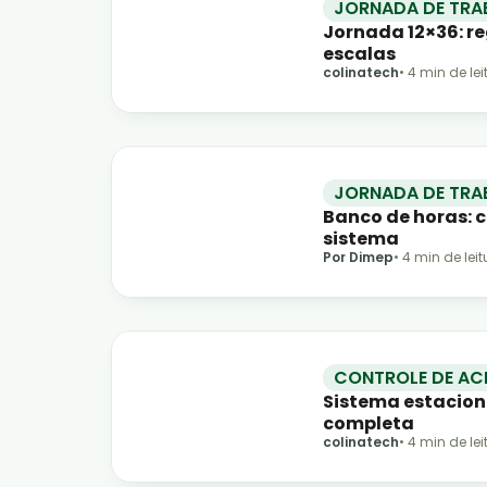
JORNADA DE TRA
Jornada 12×36: r
escalas
colinatech
•
4
min de lei
JORNADA DE TRA
Banco de horas:
sistema
Por Dimep
•
4
min de leit
CONTROLE DE AC
Sistema estacio
completa
colinatech
•
4
min de lei