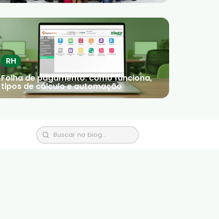
RH
Folha de pagamento: como funciona,
tipos de cálculo e automação