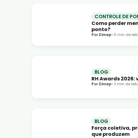
CONTROLE DE PO
Como perder meno
ponto?
Por Dimep
•
5
min de leit
BLOG
RH Awards 2026: v
Por Dimep
•
3
min de leit
BLOG
Força coletiva, p
que produzem