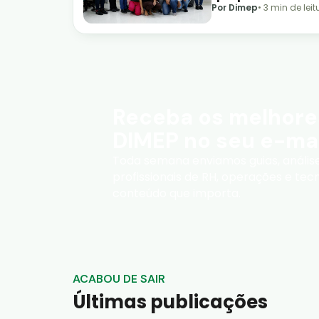
Por Dimep
•
3
min de leit
Receba os melhore
DIMEP no seu e-mai
Toda semana enviamos guias, análise
profissionais de RH, operações e te
conteúdo que importa.
ACABOU DE SAIR
Últimas publicações