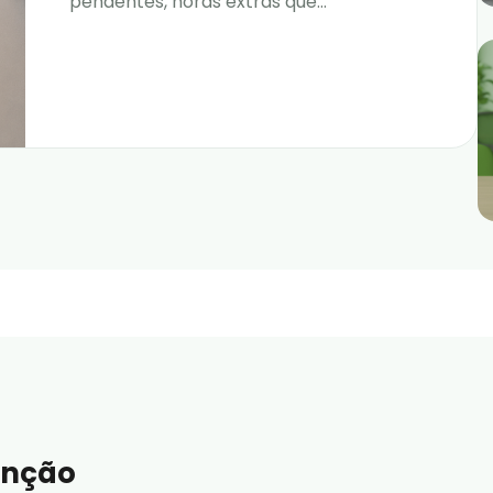
pendentes, horas extras que...
enção