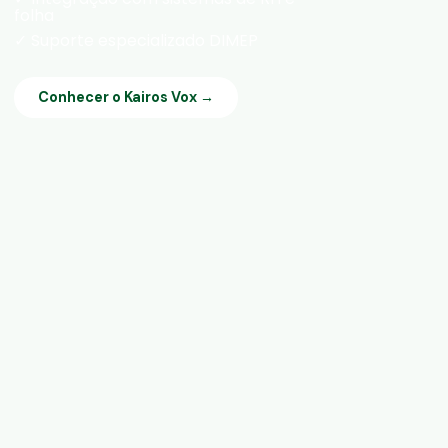
folha
✓ Suporte especializado DIMEP
Conhecer o Kairos Vox →