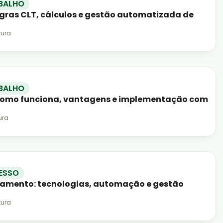
BALHO
egras CLT, cálculos e gestão automatizada de
tura
BALHO
 como funciona, vantagens e implementação com
ura
ESSO
namento: tecnologias, automação e gestão
tura