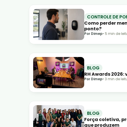
CONTROLE DE PO
Como perder meno
ponto?
Por Dimep
•
5
min de leit
BLOG
RH Awards 2026: v
Por Dimep
•
3
min de leit
BLOG
Força coletiva, p
que produzem