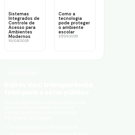
Sistemas
Como a
Integrados de
tecnologia
Controle de
pode proteger
Acesso para
o ambiente
Ambientes
escolar
Modernos
27/01/2025
10/03/2025
SOLUÇÕES DIMEP
Kairos Vox: transparência
total para o setor público
Portal digital de transparência que
centraliza jornadas, escalas e
comprovantes com aderência
integral à legislação.
✓ Portal público 100% auditável
✓ Integração com sistemas de RH e