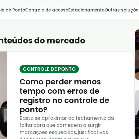
l de Vendas:
0800-666-1000
| Atendimento de segunda a sexta, das 8h
le de Ponto
Controle de acesso
Estacionamento
Outras soluçõe
nteúdos do mercado
CONTROLE DE PONTO
Como perder menos
tempo com erros de
registro no controle de
ponto?
Basta se aproximar do fechamento da
folha para que comecem a surgir
marcações esquecidas, justificativas