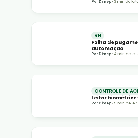
Por Dimep
•
3
min de leit
RH
Folha de pagamen
automação
Por Dimep
•
4
min de leit
CONTROLE DE AC
Leitor biométrico
Por Dimep
•
5
min de leit