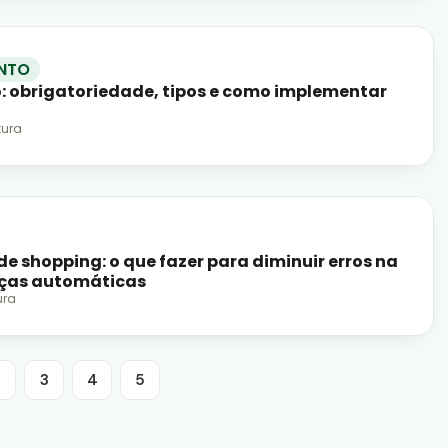
NTO
o: obrigatoriedade, tipos e como implementar
tura
 shopping: o que fazer para diminuir erros na
nças automáticas
ura
2
3
4
5