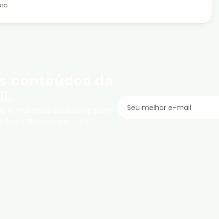
ura
s conteúdos da
l.
s e materiais exclusivos para
cnologia. Sem spam — só