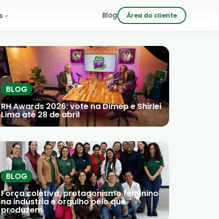
 às 18h
Blog
s
Área do cliente
BLOG
RH Awards 2026: vote na Dimep e Shirlei
Lima até 28 de abril
BLOG
Força coletiva, protagonismo feminino
na indústria e orgulho pelo que
produzem