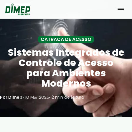
Central de Vendas:
0800-666-1000
| Atendimento de segunda a sexta, das 8h às 18h
CATRACA DE ACESSO
Sistemas Integrados de
Controle de Acesso
para Ambientes
Modernos
Por Dimep
• 2 min de leitura
•
10 Mar 2025