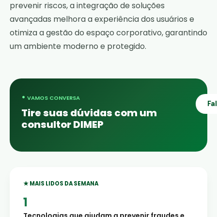
prevenir riscos, a integração de soluções
avançadas melhora a experiência dos usuários e
otimiza a gestão do espaço corporativo, garantindo
um ambiente moderno e protegido.
•
VAMOS CONVERSA
Fa
Tire suas dúvidas com um
consultor DIMEP
★ MAIS LIDOS DA SEMANA
Tecnologias que ajudam a prevenir fraudes e