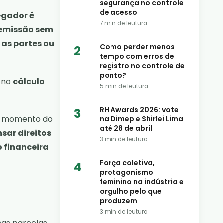
segurança no controle
de acesso
egador é
7
min de leutura
emissão sem
 as partes ou
Como perder menos
tempo com erros de
registro no controle de
ponto?
e no
cálculo
5
min de leutura
RH Awards 2026: vote
no momento do
na Dimep e Shirlei Lima
até 28 de abril
sar direitos
3
min de leutura
 financeira
Força coletiva,
protagonismo
feminino na indústria e
orgulho pelo que
produzem
3
min de leutura
sas parcelas