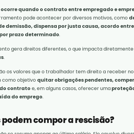
ocorre quando o contrato entre empregado e empr
erramento pode acontecer por diversos motivos, como
d
de demissão, dispensa por justa causa, acordo entre
 por prazo determinado
.
nto gera direitos diferentes, o que impacta diretament
as
.
são os valores que o trabalhador tem direito a receber 
m como objetivo
quitar obrigações pendentes, compen
 do contrato
e, em alguns casos, oferecer uma
proteção
aída do emprego
.
s podem compor a rescisão?
não se resume apenas ao último salário. Ele envolve diver