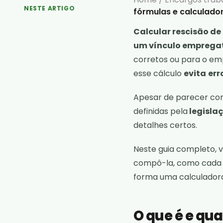
NESTE ARTIGO
fórmulas e calculado
Calcular rescisão de
um vínculo empregat
corretos ou para o em
esse cálculo
evita
err
Apesar de parecer comp
definidas pela
legislaç
detalhes certos.
Neste guia completo, v
compô-la, como cada va
forma uma calculadora 
O que é e qu