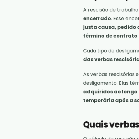
A
rescisão de trabalho
encerrado
. Esse enc
justa causa, pedido 
término de contrato
Cada tipo de desligame
das verbas rescisóri
As verbas rescisórias 
desligamento. Elas tê
adquiridos ao longo
temporária após a s
Quais verba
O cálculo da rescisão 