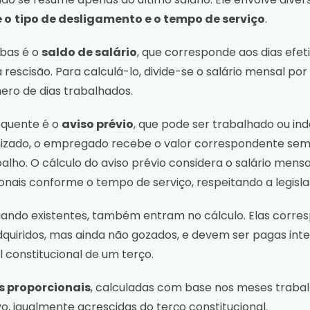
 o
tipo de desligamento e o tempo de serviço
.
rbas é o
saldo de salário
, que corresponde aos dias efe
rescisão. Para calculá-lo, divide-se o salário mensal por
ero de dias trabalhados.
quente é o
aviso prévio
, que pode ser trabalhado ou ind
nizado, o empregado recebe o valor correspondente sem
balho. O cálculo do aviso prévio considera o salário mensa
ionais conforme o tempo de serviço, respeitando a legisla
quando existentes, também entram no cálculo. Elas corr
adquiridos, mas ainda não gozados, e devem ser pagas int
l constitucional de um terço.
as proporcionais
, calculadas com base nos meses traba
vo, igualmente acrescidas do terço constitucional.