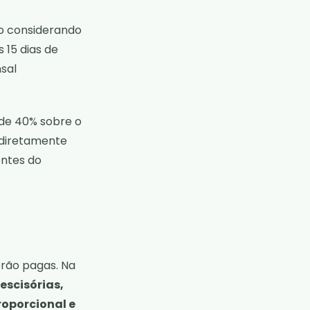
do considerando
 15 dias de
sal
 de 40% sobre o
 diretamente
entes do
erão pagas. Na
escisórias,
roporcional e