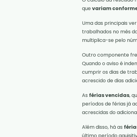
que
variam conforme
Uma das principais ve
trabalhados no mês da 
multiplica-se pelo núm
Outro componente fre
Quando o aviso é inde
cumprir os dias de tra
acrescido de dias adic
As
férias vencidas
, 
períodos de férias já 
acrescidas do adiciona
Além disso, há as
féri
último período aquisiti