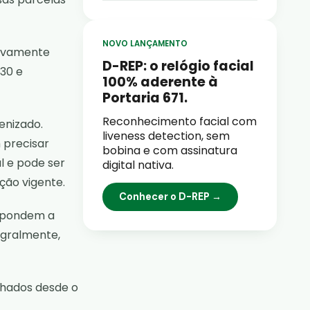
NOVO LANÇAMENTO
tivamente
D-REP: o relógio facial
 30 e
100% aderente à
Portaria 671.
Reconhecimento facial com
enizado.
liveness detection, sem
 precisar
bobina e com assinatura
l e pode ser
digital nativa.
ção vigente.
Conhecer o D-REP →
espondem a
egralmente,
lhados desde o