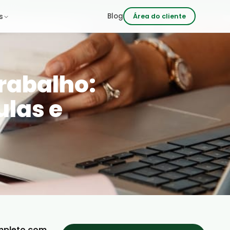
 às 18h
Blog
s
Área do cliente
rabalho:
las e
ompleto com