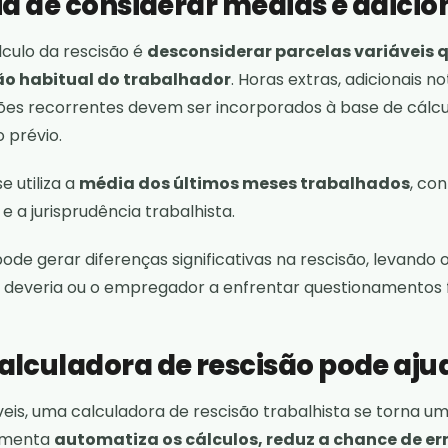
a de considerar médias e adicio
culo da rescisão é
desconsiderar parcelas variáveis 
o habitual do trabalhador
. Horas extras, adicionais no
ões recorrentes devem ser incorporados à base de cálcul
o prévio.
e utiliza a
média dos últimos meses trabalhados
, co
e a jurisprudência trabalhista.
pode gerar diferenças significativas na rescisão, levando 
deveria ou o empregador a enfrentar questionamentos f
lculadora de rescisão pode aju
veis, uma calculadora de rescisão trabalhista se torna um
ramenta
automatiza os cálculos, reduz a chance de err