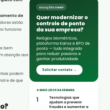
SOLUÇÕES DIMEP
ramento de
Quer modernizar o
valores estão
controle de ponto
da sua empresa?
mo funciona
Relógios biométricos,
plataforma Kairos e BPO de
ras bem
ponto — tudo integrado
para reduzir passivos e
m atenção aos
ganhar produtividade.
Solicitar contato →
verbas podem
nal e de que
★ MAIS LIDOS DA SEMANA
Tecnologias que
ajudam a prevenir
ho?
fraudes e aumentar a