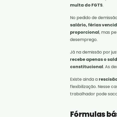
multa do FGTS
.
No pedido de demissã
salário, férias venc
proporcional
, mas pe
desemprego.
Já na demissão por just
recebe apenas o saldo
constitucional
. As d
Existe ainda a
rescisão
flexibilização. Nesse c
trabalhador pode sac
Fórmulas bás