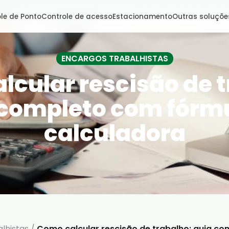
l de Vendas:
0800-666-1000
| Atendimento de segunda a sexta, das 8h
le de Ponto
Controle de acesso
Estacionamento
Outras soluçõe
ENCARGOS TRABALHISTAS
lcular rescisão de t
 completo com fórmu
calculadora
lhistas
/
Como calcular rescisão de trabalho: guia c