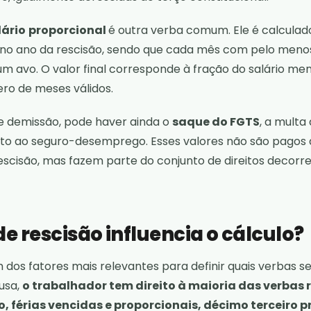
lário
proporcional
é outra verba comum. Ele é calcula
no ano da rescisão, sendo que cada mês com pelo menos
 avo. O valor final corresponde à fração do salário men
ro de meses válidos.
 demissão, pode haver ainda o
saque do FGTS
, a multa
reito ao seguro-desemprego. Esses valores não são pagos
scisão, mas fazem parte do conjunto de direitos decorr
e rescisão influencia o cálculo?
m dos fatores mais relevantes para definir quais verbas s
usa,
o trabalhador tem direito à maioria das verbas r
o, férias vencidas e proporcionais, décimo terceiro p