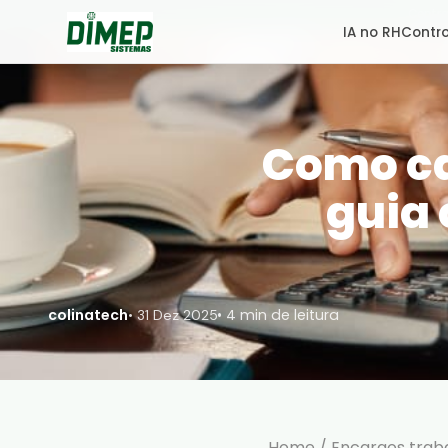
Centra
IA no RH
Contro
Como ca
guia
colinatech
• 4 min de leitura
•
31 Dez 2025
Home
/
Encargos traba