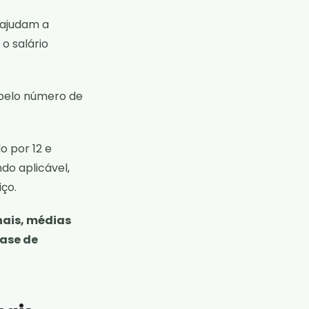
 ajudam a
 o salário
o pelo número de
o por 12 e
do aplicável,
ço.
nais, médias
base de