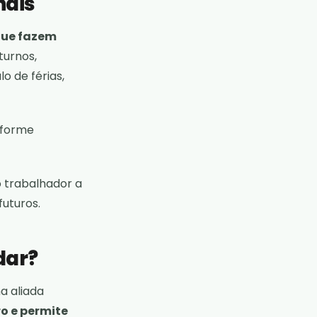
nais
que fazem
turnos,
o de férias,
nforme
o trabalhador a
uturos.
dar?
a aliada
o e permite