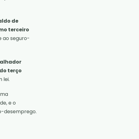
aldo de
mo terceiro
 e ao seguro-
balhador
 do terço
lei.
 uma
de, e o
ro-desemprego.