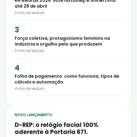
RH Awards 2026: vote na Dimep e Shirlei Lima
até 28 de abril
3
min de leutura
Força coletiva, protagonismo feminino na
indústria e orgulho pelo que produzem
3
min de leutura
Folha de pagamento: como funciona, tipos de
cálculo e automação
4
min de leutura
NOVO LANÇAMENTO
D-REP: o relógio facial 100%
aderente à Portaria 671.