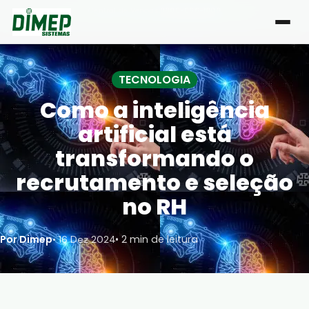
Central de Vendas:
0800-666-1000
| Atendimento de segunda a sexta, das 8h às 18h
TECNOLOGIA
Como a inteligência
artificial está
transformando o
recrutamento e seleção
no RH
Por Dimep
• 2 min de leitura
•
16 Dez 2024