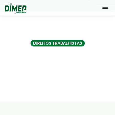
Central de Vendas:
0800-666-1000
| Atendimento de segunda a sexta, das 8h às 18h
DIREITOS TRABALHISTAS
Como funciona o direito
às ferias na clt?
Por Dimep
• 2 min de leitura
•
23 Fev 2016