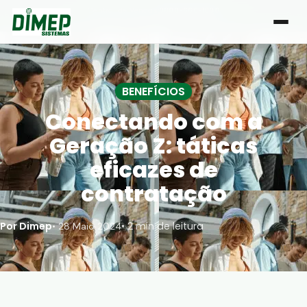
Central de Vendas:
0800-666-1000
| Atendimento de segunda a sexta, das 8h às 18h
BENEFÍCIOS
Conectando com a
Geração Z: táticas
eficazes de
contratação
Por Dimep
• 2 min de leitura
•
28 Maio 2024