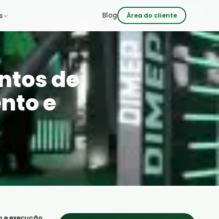
 às 18h
Blog
s
Área do cliente
ntos de
nto e
o e execução