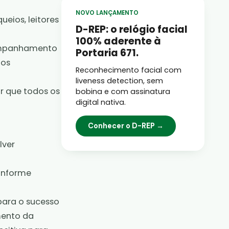
NOVO LANÇAMENTO
ueios, leitores
D-REP: o relógio facial
100% aderente à
companhamento
Portaria 671.
 os
Reconhecimento facial com
liveness detection, sem
r que todos os
bobina e com assinatura
digital nativa.
Conhecer o D-REP →
lver
onforme
para o sucesso
mento da