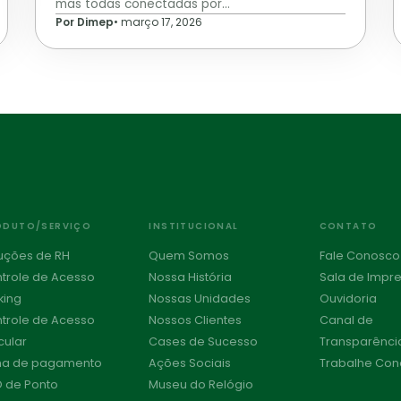
mas todas conectadas por…
Por Dimep
•
março 17, 2026
ODUTO/SERVIÇO
INSTITUCIONAL
CONTATO
uções de RH
Quem Somos
Fale Conosco
trole de Acesso
Nossa História
Sala de Impr
king
Nossas Unidades
Ouvidoria
trole de Acesso
Nossos Clientes
Canal de
cular
Cases de Sucesso
Transparênci
ha de pagamento
Ações Sociais
Trabalhe Co
 de Ponto
Museu do Relógio