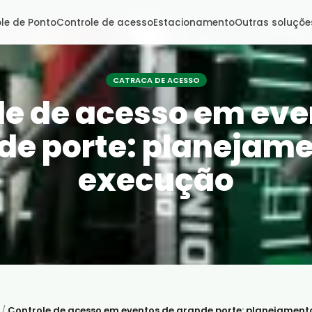
l de Vendas:
0800-666-1000
| Atendimento de segunda a sexta, das 8h
le de Ponto
Controle de acesso
Estacionamento
Outras soluçõe
CATRACA DE ACESSO
le de acesso em eve
de porte: planejame
execução
/
Controle de acesso em eventos de grande porte: planejament