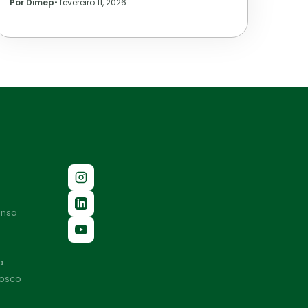
Por Dimep
•
fevereiro 11, 2026
ensa
a
nosco