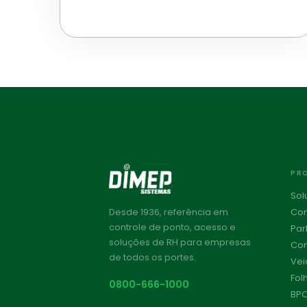
PR
Sol
Con
Desde 1936, referência em
controle de ponto, acesso e
Par
soluções de RH para empresas
Con
de todos os portes.
Vei
Fol
0800-666-1000
BPO