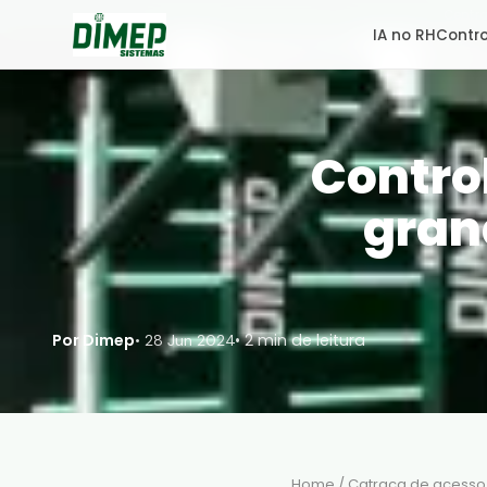
Centra
IA no RH
Contro
Contro
gran
Por Dimep
• 2 min de leitura
•
28 Jun 2024
Home
/
Catraca de acesso