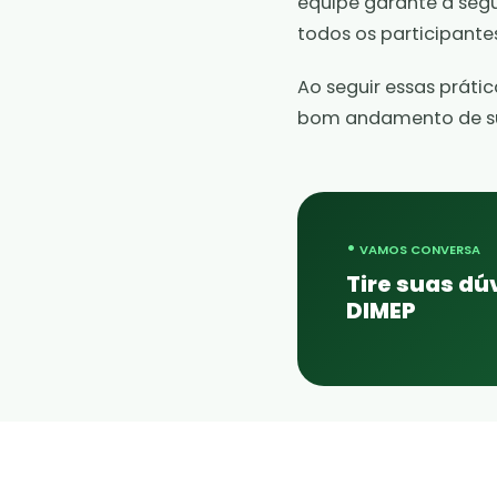
equipe garante a segu
todos os participantes
Ao seguir essas práti
bom andamento de su
•
VAMOS CONVERSA
Tire suas d
DIMEP