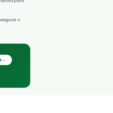
ositiva para
ssegurar o
ta →