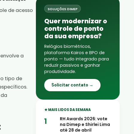
SOLUÇÕES DIMEP
role de acesso
Quer modernizar o
controle de ponto
da sua empresa?
Relógios biométricos,
plataforma Kairos e BPO de
 envolve a
ponto — tudo integrado para
reduzir passivos e ganhar
produtividade.
o tipo de
Solicitar contato →
específicos.
 da
★ MAIS LIDOS DA SEMANA
RH Awards 2026: vote
:
na Dimep e Shirlei Lima
até 28 de abril