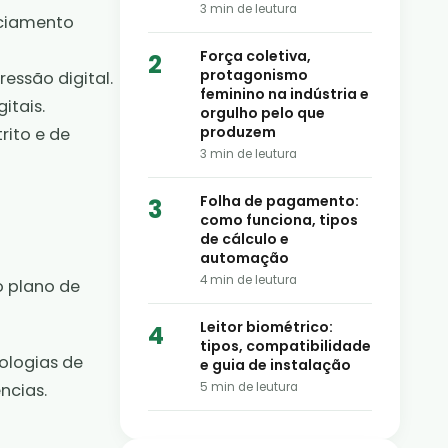
3
min de leutura
nciamento
Força coletiva,
protagonismo
essão digital.
feminino na indústria e
itais.
orgulho pelo que
produzem
rito e de
3
min de leutura
Folha de pagamento:
como funciona, tipos
de cálculo e
automação
4
min de leutura
 plano de
Leitor biométrico:
tipos, compatibilidade
ologias de
e guia de instalação
ncias.
5
min de leutura