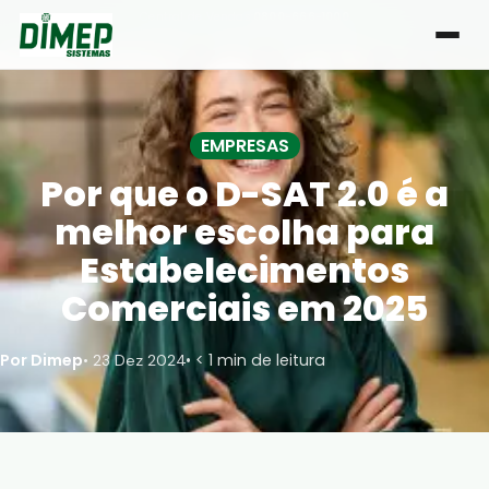
Central de Vendas:
0800-666-1000
| Atendimento de segunda a sexta, das 8h às 18h
EMPRESAS
Por que o D-SAT 2.0 é a
melhor escolha para
Estabelecimentos
Comerciais em 2025
Por Dimep
• < 1 min de leitura
•
23 Dez 2024