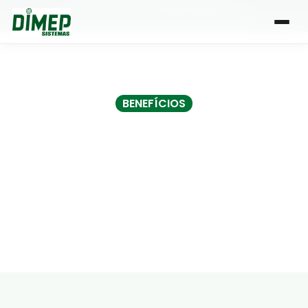
Central de Vendas:
0800-666-1000
| Atendimento de segunda a sexta, das 8h às 18h
BENEFÍCIOS
Posso monitorar os
colaboradores durante
o expediente?
Por Dimep
• 4 min de leitura
•
4 Dez 2023