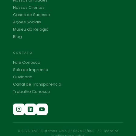
Nossas Unidades
Nossos Clientes
Cases de Sucesso
Ações Sociais
Museu do Relógio
Blog
CONTATO
Fale Conosco
Sala de Imprensa
Ouvidoria
Canal de Transparência
Trabalhe Conosco
© 2026 DIMEP Sistemas. CNPJ 56.582.925/0001-30. Todos os
direitos reservados.