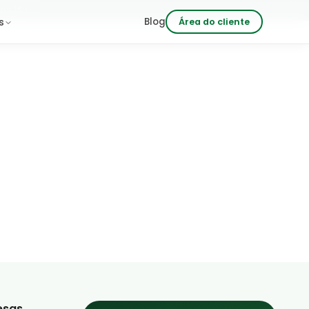
 às 18h
Blog
s
Área do cliente
uenas e
esas