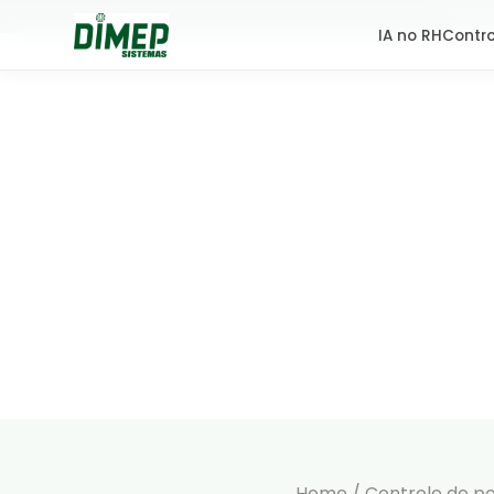
Centra
IA no RH
Contro
Relógi
Por Dimep
• 3 min de leitura
•
29 Jan 2016
Home
/
Controle de p