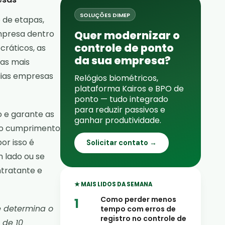
SOLUÇÕES DIMEP
 de etapas,
Quer modernizar o
mpresa dentro
controle de ponto
cráticos, as
da sua empresa?
as mais
dias empresas
Relógios biométricos,
plataforma Kairos e BPO de
ponto — tudo integrado
para reduzir passivos e
o e garante as
ganhar produtividade.
 no cumprimento
or isso é
Solicitar contato →
 lado ou se
ntratante e
★ MAIS LIDOS DA SEMANA
Como perder menos
e determina o
tempo com erros de
registro no controle de
 de 10