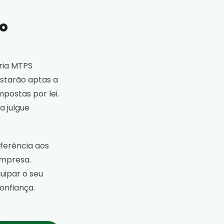
 o
ria MTPS
estarão aptas a
postas por lei.
a julgue
ferência aos
empresa.
uipar o seu
onfiança.