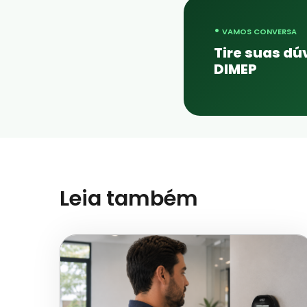
•
VAMOS CONVERSA
Tire suas d
DIMEP
Leia também