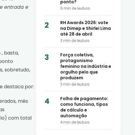
ponto?
e entrada e
5
min de leutura
RH Awards 2026: vote
na Dimep e Shirlei Lima
até 28 de abril
3
min de leutura
o
, basta,
Força coletiva,
protagonismo
 ponto
feminino na indústria e
s, sobretudo,
orgulho pelo que
produzem
3
min de leutura
se destaca por:
Folha de pagamento:
gerados, mês
como funciona, tipos
as
de cálculo e
automação
io) com total
4
min de leutura