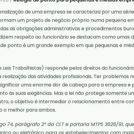
ionalização de uma empresa se caracteriza por uma série
formam um projeto de negócio próprio numa pequena e
das as obrigações administrativas e procedimentos buro
dizem respeito ao funcionário se destacam como umas d
io de ponto é um grande exemplo em que pequenas e mé
 Leis Trabalhistas) responde pelos direitos do funcionári
a realização das atividades profissionais. Ter problemas
significar uma enorme dor de cabeça para a empresa e p
to às suas exigências. Mas a lei não protege somente um
o, o objetivo é intermediar o relacionamento entre co
do o melhor para ambos.
go 74, parágrafo 2º da CLT e portaria MTPS 3626/91, qu
nico ou eletrônico para os estabelecimentos com mais