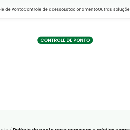
l de Vendas:
0800-666-1000
| Atendimento de segunda a sexta, das 8h
le de Ponto
Controle de acesso
Estacionamento
Outras soluçõe
CONTROLE DE PONTO
o de ponto para peq
médias empresas
onto
/
Relógio de ponto para pequenas e médias empr