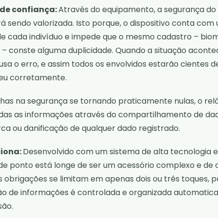
de confiança:
Através do equipamento, a segurança do
 sendo valorizada. Isto porque, o dispositivo conta com
 de cada indivíduo e impede que o mesmo cadastro – bio
 – conste alguma duplicidade. Quando a situação acontec
usa o erro, e assim todos os envolvidos estarão cientes d
eu corretamente.
has na segurança se tornando praticamente nulas, o rel
 todas as informações através do compartilhamento de da
rca ou danificação de qualquer dado registrado.
ciona:
Desenvolvido com um sistema de alta tecnologia e
o de ponto está longe de ser um acessório complexo e de d
as obrigações se limitam em apenas dois ou três toques, p
ão de informações é controlada e organizada automati
ão.