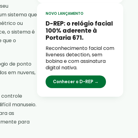
 seu
 um sistema que
NOVO LANÇAMENTO
D-REP: o relógio facial
métrico ou
100% aderente à
e, o sistema é
Portaria 671.
e que o
Reconhecimento facial com
liveness detection, sem
bobina e com assinatura
ógio de ponto
digital nativa.
dos em nuvens,
Conhecer o D-REP →
 controle
ifícil manuseio.
ara as
camente para