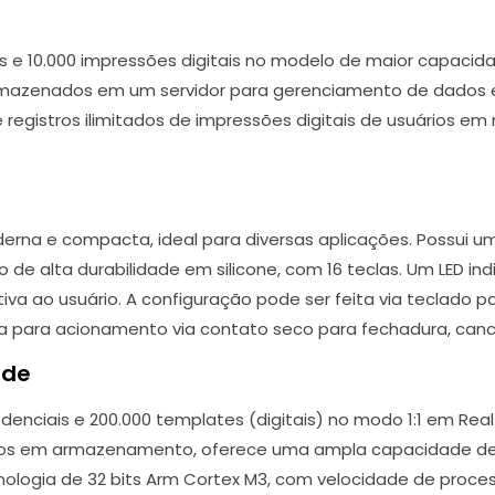
 e 10.000 impressões digitais no modelo de maior capacid
rmazenados em um servidor para gerenciamento de dados e 
 registros ilimitados de impressões digitais de usuários 
derna e compacta, ideal para diversas aplicações. Possui u
o de alta durabilidade em silicone, com 16 teclas. Um LED indi
va ao usuário. A configuração pode ser feita via teclado pa
a para acionamento via contato seco para fechadura, cancel
ade
enciais e 200.000 templates (digitais) no modo 1:1 em Real
stros em armazenamento, oferece uma ampla capacidade de
cnologia de 32 bits Arm Cortex M3, com velocidade de pro