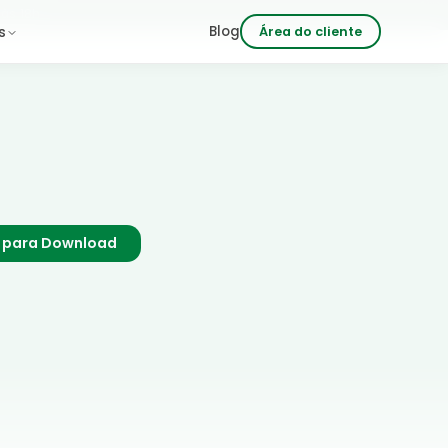
 às 18h
Blog
s
Área do cliente
s para Download