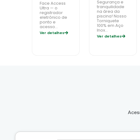
Segurança e
Face Access
tranquilidade
Ultra — o
na área da
registrador
piscina! Nosso
eletrônico de
Torniquete
ponto e
100% em Aço
acesso…
Inox…
Ver detalhes
Ver detalhes
Acess