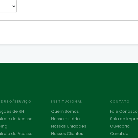
ODUTO/SERVIÇO
INSTITUCIONAL
CONTATO
uções de RH
Quem Somos
Fale Conosco
trole de Acesso
Nossa História
Sala de Impr
king
Nossas Unidades
Ouvidoria
trole de Acesso
Nossos Clientes
Canal de