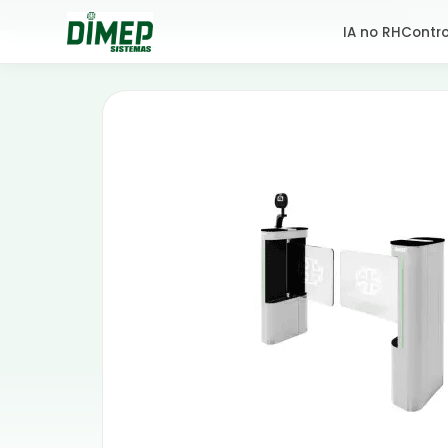
Centra
IA no RH
Contro