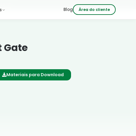
 às 18h
Blog
s
Área do cliente
 Gate
Materiais para Download