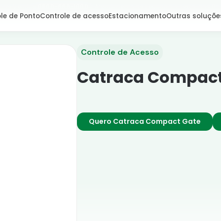
l de Vendas:
0800-666-1000
| Atendimento de segunda a sexta, das 8h
le de Ponto
Controle de acesso
Estacionamento
Outras soluçõe
Controle de Acesso
Catraca Compact
Quero Catraca Compact Gate