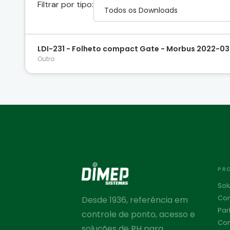
Filtrar por tipo:
LDI-231 - Folheto compact Gate - Morbus 2022-03
Outro
PR
Sol
Con
Desde 1936, referência em
Par
controle de ponto, acesso e
Con
soluções de RH para