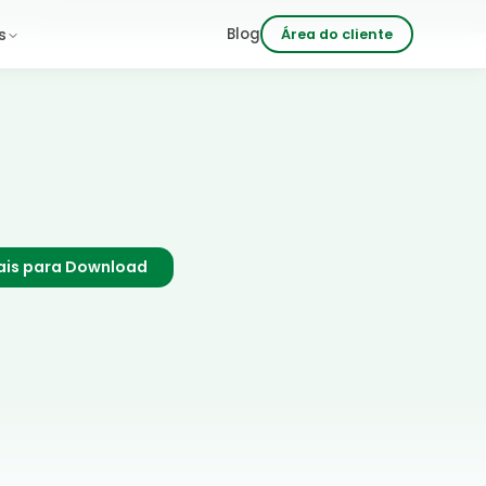
 às 18h
Blog
s
Área do cliente
ais para Download