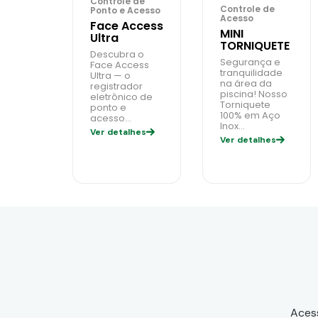
Controle de
Controle de
Ponto e Acesso
Acesso
Face Access
MINI
Ultra
TORNIQUETE
Descubra o
Segurança e
Face Access
tranquilidade
Ultra — o
na área da
registrador
piscina! Nosso
eletrônico de
Torniquete
ponto e
100% em Aço
acesso…
Inox…
Ver detalhes
Ver detalhes
Acess