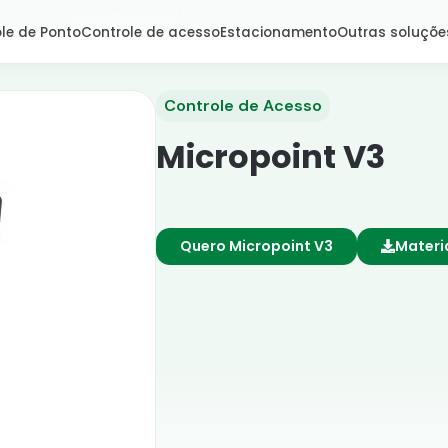
l de Vendas:
0800-666-1000
| Atendimento de segunda a sexta, das 8h
le de Ponto
Controle de acesso
Estacionamento
Outras soluçõe
Controle de Acesso
Micropoint V3
Quero Micropoint V3
Materi