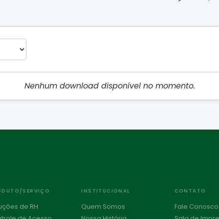
Nenhum download disponível no momento.
ODUTO/SERVIÇO
INSTITUCIONAL
CONTATO
uções de RH
Quem Somos
Fale Conosco
trole de Acesso
Nossa História
Sala de Impr