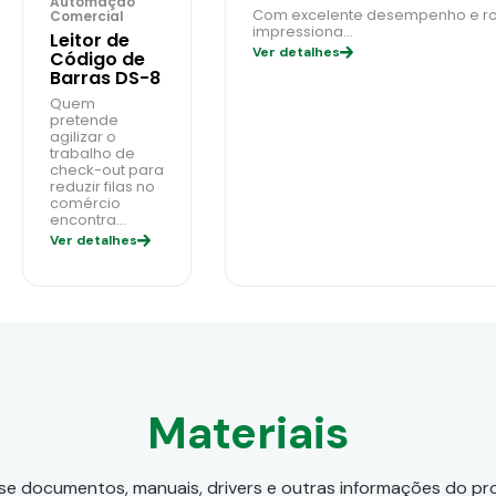
Automação
Com excelente desempenho e robu
Comercial
impressiona…
Leitor de
Ver detalhes
Código de
Barras DS-8
Quem
pretende
agilizar o
trabalho de
check-out para
reduzir filas no
comércio
encontra…
Ver detalhes
Materiais
e documentos, manuais, drivers e outras informações do p