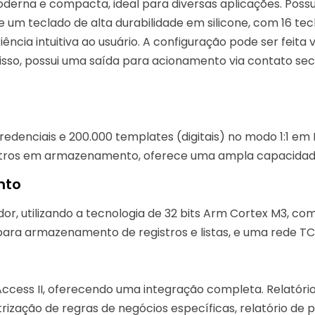
oderna e compacta, ideal para diversas aplicações. Poss
e um teclado de alta durabilidade em silicone, com 16 tec
ncia intuitiva ao usuário. A configuração pode ser feita v
disso, possui uma saída para acionamento via contato se
denciais e 200.000 templates (digitais) no modo 1:1 em 
gistros em armazenamento, oferece uma ampla capacidad
nto
or, utilizando a tecnologia de 32 bits Arm Cortex M3, c
ara armazenamento de registros e listas, e uma rede TC
e
cess II, oferecendo uma integração completa. Relatório
ização de regras de negócios específicas, relatório de 