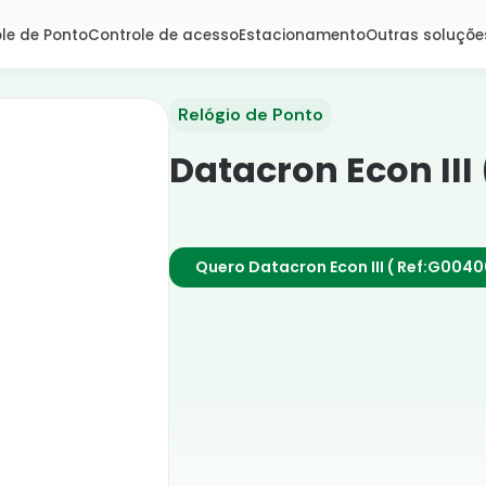
l de Vendas:
0800-666-1000
| Atendimento de segunda a sexta, das 8h
le de Ponto
Controle de acesso
Estacionamento
Outras soluçõe
Relógio de Ponto
Datacron Econ III
Quero Datacron Econ III ( Ref:G004