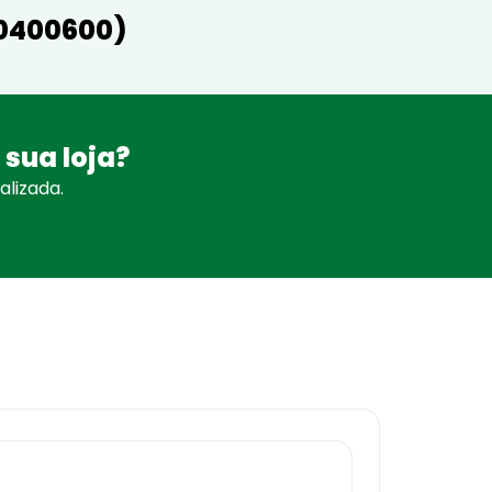
00400600)
 sua loja?
lizada.