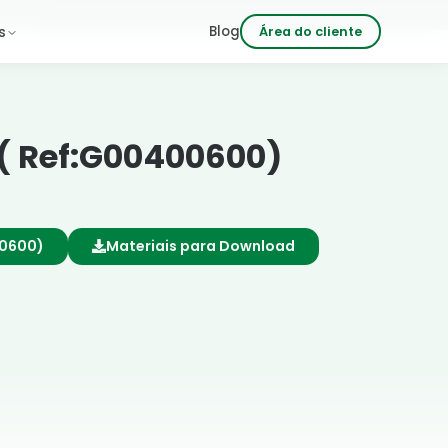
 às 18h
Blog
s
Área do cliente
 ( Ref:G00400600)
00600)
Materiais para Download