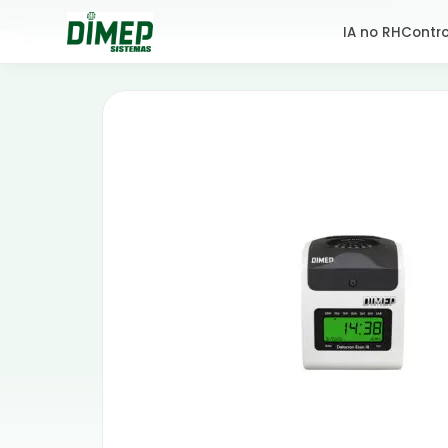
Centra
IA no RH
Contro