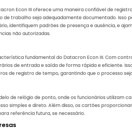
acron Econ III oferece uma maneira confiável de registra
mpo de trabalho seja adequadamente documentado. Isso p
rio, identifiquem padrões de presença e ausência, e aja
cias não autorizadas.
terística fundamental do Datacron Econ III. Com controle
rios de entrada e saída de forma rápida e eficiente. Iss
os de registro de tempo, garantindo que o processo seja 
elo de relógio de ponto, onde os funcionários utilizam ca
sso simples e direto. Além disso, os cartões proporciona
ara referência futura, se necessário.
resas