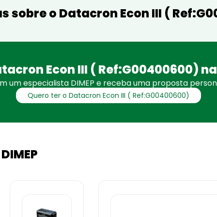
s sobre o Datacron Econ III ( Ref:G
tacron Econ III ( Ref:G00400600) na
om um especialista DIMEP e receba uma proposta persona
Quero ter o Datacron Econ III ( Ref:G00400600)
 DIMEP