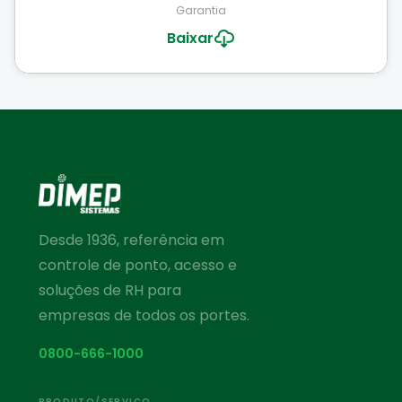
Garantia
Baixar
Desde 1936, referência em
controle de ponto, acesso e
soluções de RH para
empresas de todos os portes.
0800-666-1000
PRODUTO/SERVIÇO