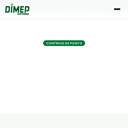
Central de Vendas:
0800-666-1000
| Atendimento de segunda a sexta, das 8h às 18h
CONTROLE DE PONTO
Conheça os 10
principais indicadores
de RH
Por Dimep
• < 1 min de leitura
•
9 Ago 2022