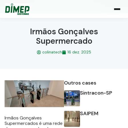
Central de Vendas:
0800-666-1000
| Atendimento de segunda a sexta, das 8h às 18h
Irmãos Gonçalves
Supermercado
colinatech
16 dez. 2025
Outros cases
Sintracon-SP
SAIPEM
Irmãos Gonçalves
Supermercados é uma rede