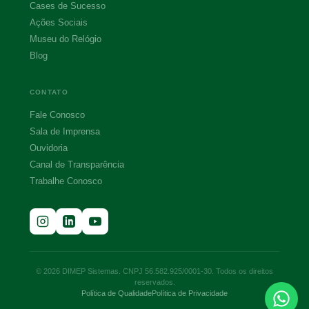
Cases de Sucesso
Ações Sociais
Museu do Relógio
Blog
CONTATO
Fale Conosco
Sala de Imprensa
Ouvidoria
Canal de Transparência
Trabalhe Conosco
© 2026 DIMEP Sistemas. CNPJ 56.582.925/0001-30. Todos os direitos
reservados.
Política de Qualidade
Política de Privacidade