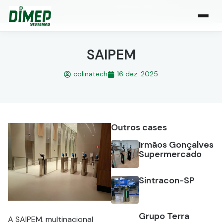
Central de Vendas:
0800-666-1000
| Atendimento de segunda a sexta, das 8h às 18h
SAIPEM
colinatech
16 dez. 2025
Outros cases
Irmãos Gonçalves
Supermercado
Sintracon-SP
Grupo Terra
A SAIPEM, multinacional